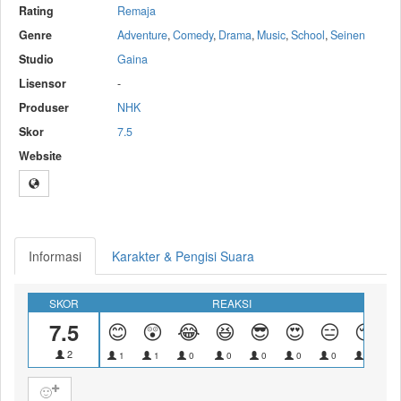
Rating
Remaja
Genre
Adventure
,
Comedy
,
Drama
,
Music
,
School
,
Seinen
Studio
Gaina
Lisensor
-
Produser
NHK
Skor
7.5
Website
Informasi
Karakter & Pengisi Suara
SKOR
REAKSI
7.5
😊
😲
😂
😆
😎
😍
😑
😴
2
1
1
0
0
0
0
0
0
🙂