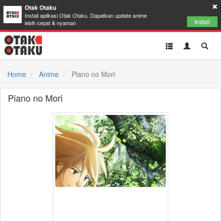
Otak Otaku
Install aplikasi Otak Otaku. Dapatkan update anime
Install
lebih cepat & nyaman
Toggle
Toggle
Toggl
navigation
Akun
Searc
Home
Anime
Piano no Mori
Piano no Mori