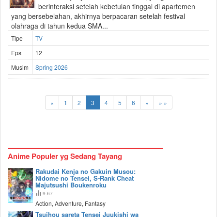
berinteraksi setelah kebetulan tinggal di apartemen
yang bersebelahan, akhirnya berpacaran setelah festival
olahraga di tahun kedua SMA...
Tipe
TV
Eps
12
Musim
Spring 2026
«
1
2
3
4
5
6
»
» »
Anime Populer yg Sedang Tayang
Rakudai Kenja no Gakuin Musou:
Nidome no Tensei, S-Rank Cheat
Majutsushi Boukenroku
9.67
Action, Adventure, Fantasy
Tsuihou sareta Tensei Juukishi wa