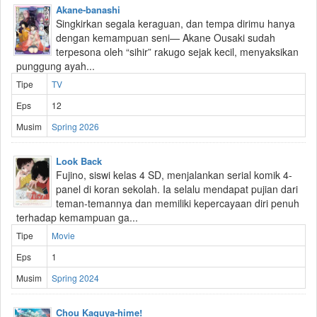
Akane-banashi
Singkirkan segala keraguan, dan tempa dirimu hanya
dengan kemampuan seni— Akane Ousaki sudah
terpesona oleh “sihir” rakugo sejak kecil, menyaksikan
punggung ayah...
Tipe
TV
Eps
12
Musim
Spring 2026
Look Back
Fujino, siswi kelas 4 SD, menjalankan serial komik 4-
panel di koran sekolah. Ia selalu mendapat pujian dari
teman-temannya dan memiliki kepercayaan diri penuh
terhadap kemampuan ga...
Tipe
Movie
Eps
1
Musim
Spring 2024
Chou Kaguya-hime!