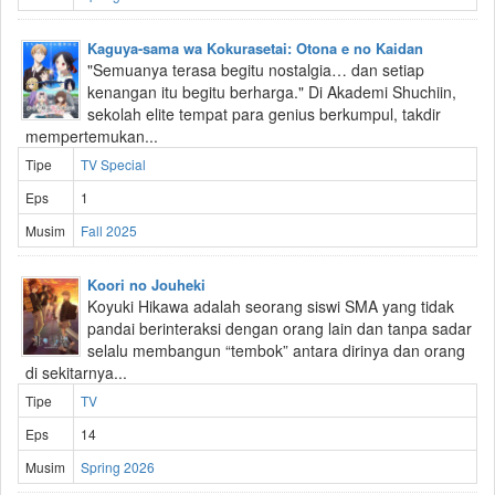
Kaguya-sama wa Kokurasetai: Otona e no Kaidan
"Semuanya terasa begitu nostalgia… dan setiap
kenangan itu begitu berharga." Di Akademi Shuchiin,
sekolah elite tempat para genius berkumpul, takdir
mempertemukan...
Tipe
TV Special
Eps
1
Musim
Fall 2025
Koori no Jouheki
Koyuki Hikawa adalah seorang siswi SMA yang tidak
pandai berinteraksi dengan orang lain dan tanpa sadar
selalu membangun “tembok” antara dirinya dan orang
di sekitarnya...
Tipe
TV
Eps
14
Musim
Spring 2026