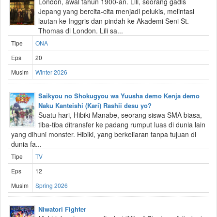
London, awal tahun 1900-an. Lili, seorang gadis
Jepang yang bercita-cita menjadi pelukis, melintasi
lautan ke Inggris dan pindah ke Akademi Seni St.
Thomas di London. Lili sa...
Tipe
ONA
Eps
20
Musim
Winter 2026
Saikyou no Shokugyou wa Yuusha demo Kenja demo
Naku Kanteishi (Kari) Rashii desu yo?
Suatu hari, Hibiki Manabe, seorang siswa SMA biasa,
tiba-tiba ditransfer ke padang rumput luas di dunia lain
yang dihuni monster. Hibiki, yang berkeliaran tanpa tujuan di
dunia fa...
Tipe
TV
Eps
12
Musim
Spring 2026
Niwatori Fighter