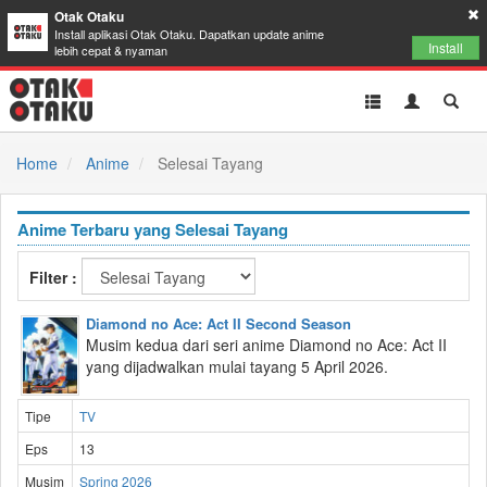
Otak Otaku
Install aplikasi Otak Otaku. Dapatkan update anime
Install
lebih cepat & nyaman
Toggle
Toggle
Toggl
navigation
Akun
Searc
Home
Anime
Selesai Tayang
Anime Terbaru yang Selesai Tayang
Filter :
Diamond no Ace: Act II Second Season
Musim kedua dari seri anime Diamond no Ace: Act II
yang dijadwalkan mulai tayang 5 April 2026.
Tipe
TV
Eps
13
Musim
Spring 2026