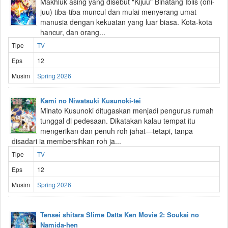
Makhluk asing yang disebut "Kijuu" Binatang Iblis (oni-
juu) tiba-tiba muncul dan mulai menyerang umat
manusia dengan kekuatan yang luar biasa. Kota-kota
hancur, dan orang...
Tipe
TV
Eps
12
Musim
Spring 2026
Kami no Niwatsuki Kusunoki-tei
Minato Kusunoki ditugaskan menjadi pengurus rumah
tunggal di pedesaan. Dikatakan kalau tempat itu
mengerikan dan penuh roh jahat—tetapi, tanpa
disadari ia membersihkan roh ja...
Tipe
TV
Eps
12
Musim
Spring 2026
Tensei shitara Slime Datta Ken Movie 2: Soukai no
Namida-hen