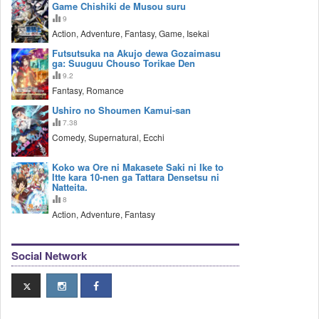
Game Chishiki de Musou suru
9
Action, Adventure, Fantasy, Game, Isekai
Futsutsuka na Akujo dewa Gozaimasu
ga: Suuguu Chouso Torikae Den
9.2
Fantasy, Romance
Ushiro no Shoumen Kamui-san
7.38
Comedy, Supernatural, Ecchi
Koko wa Ore ni Makasete Saki ni Ike to
Itte kara 10-nen ga Tattara Densetsu ni
Natteita.
8
Action, Adventure, Fantasy
Social Network