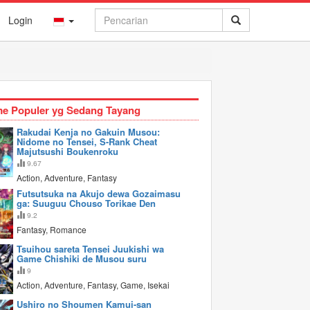
Login
e Populer yg Sedang Tayang
Rakudai Kenja no Gakuin Musou:
Nidome no Tensei, S-Rank Cheat
Majutsushi Boukenroku
9.67
Action, Adventure, Fantasy
Futsutsuka na Akujo dewa Gozaimasu
ga: Suuguu Chouso Torikae Den
9.2
Fantasy, Romance
Tsuihou sareta Tensei Juukishi wa
Game Chishiki de Musou suru
9
Action, Adventure, Fantasy, Game, Isekai
Ushiro no Shoumen Kamui-san