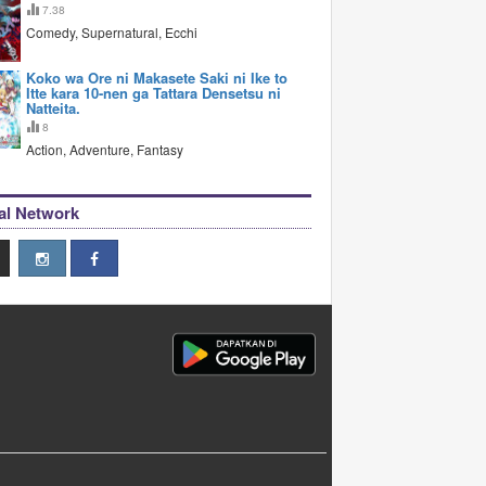
7.38
Comedy, Supernatural, Ecchi
Koko wa Ore ni Makasete Saki ni Ike to
Itte kara 10-nen ga Tattara Densetsu ni
Natteita.
8
Action, Adventure, Fantasy
al Network