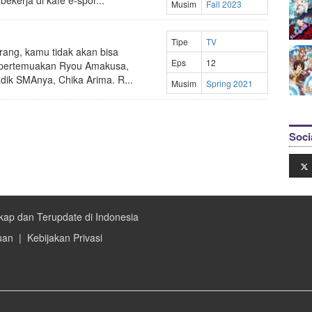
ekerja di kafe e-spor...
Musim
Fall 2023
Tipe
TV
rang, kamu tidak akan bisa
Eps
12
pertemuakan Ryou Amakusa,
adik SMAnya, Chika Arima. R...
Musim
Spring 2021
Soci
kap dan Terupdate di Indonesia
uan
|
Kebijakan Privasi