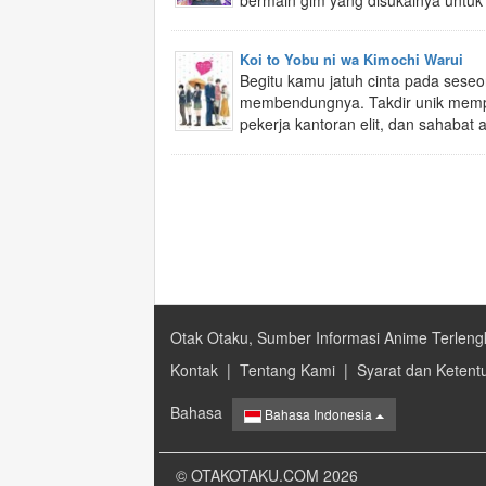
bermain gim yang disukainya untuk b
Koi to Yobu ni wa Kimochi Warui
Begitu kamu jatuh cinta pada seseo
membendungnya. Takdir unik mem
pekerja kantoran elit, dan sahabat 
Otak Otaku, Sumber Informasi Anime Terleng
Kontak
|
Tentang Kami
|
Syarat dan Ketent
Bahasa
Bahasa Indonesia
© OTAKOTAKU.COM 2026