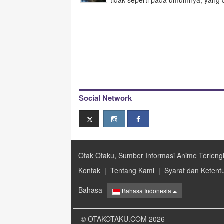
tidak seperti pada umumnya, yang d
Social Network
Otak Otaku, Sumber Informasi Anime Terleng
Kontak
|
Tentang Kami
|
Syarat dan Ketent
Bahasa
Bahasa Indonesia
© OTAKOTAKU.COM 2026