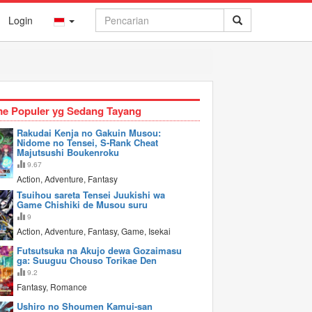
Login
e Populer yg Sedang Tayang
Rakudai Kenja no Gakuin Musou:
Nidome no Tensei, S-Rank Cheat
Majutsushi Boukenroku
9.67
Action, Adventure, Fantasy
Tsuihou sareta Tensei Juukishi wa
Game Chishiki de Musou suru
9
Action, Adventure, Fantasy, Game, Isekai
Futsutsuka na Akujo dewa Gozaimasu
ga: Suuguu Chouso Torikae Den
9.2
Fantasy, Romance
Ushiro no Shoumen Kamui-san