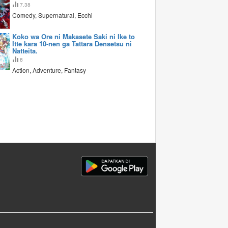
7.38
Comedy, Supernatural, Ecchi
Koko wa Ore ni Makasete Saki ni Ike to
Itte kara 10-nen ga Tattara Densetsu ni
Natteita.
8
Action, Adventure, Fantasy