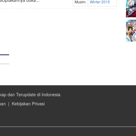
iciptakannya buka...
Musim
Winter 2015
kap dan Terupdate di Indonesia
uan
|
Kebijakan Privasi