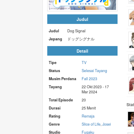
Judul
Judul
Dog Signal
Jepang
ドッグシグナル
Detail
Tipe
TV
Status
Selesai Tayang
Musim Perdana
Fall 2023
Tayang
22 Okt 2023 - 17
Mar 2024
Total Episode
20
Sta
Durasi
25 Menit
Rating
Remaja
Genre
Slice of Life
,
Josei
Studio
Fugaku