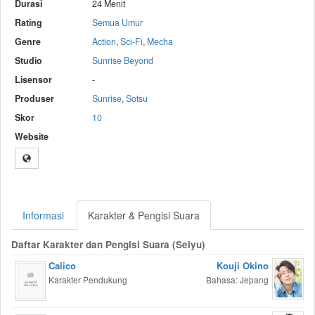
Durasi
24 Menit
Rating
Semua Umur
Genre
Action
,
Sci-Fi
,
Mecha
Studio
Sunrise Beyond
Lisensor
-
Produser
Sunrise
,
Sotsu
Skor
10
Website
Informasi
Karakter & Pengisi Suara
Daftar Karakter dan Pengisi Suara (Seiyu)
Calico
Kouji Okino
Karakter Pendukung
Bahasa: Jepang