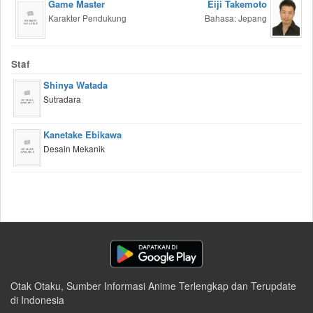
Game Master
Eiji Takemoto
Karakter Pendukung
Bahasa: Jepang
Staf
Shinya Watada
Sutradara
Kanetake Ebikawa
Desain Mekanik
Otak Otaku, Sumber Informasi Anime Terlengkap dan Terupdate
di Indonesia