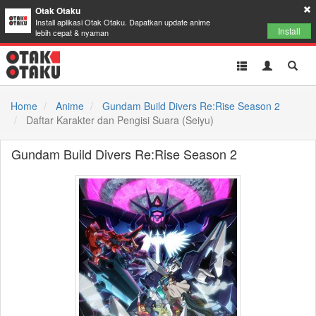
Otak Otaku
Install aplikasi Otak Otaku. Dapatkan update anime
Install
lebih cepat & nyaman
Toggle
Toggle
Toggl
navigation
Akun
Searc
Home
Anime
Gundam Build Divers Re:Rise Season 2
Daftar Karakter dan Pengisi Suara (Seiyu)
Gundam Build Divers Re:Rise Season 2