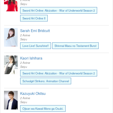
Seiyu
Sword Art Online: Alicization - War of Underworld Season 2
Sword Art Online II
Sarah Emi Bridcutt
2 Anime
Seiyu
Love Live! Sunshine!!
Shinmai Maou no Testament Burst
Kaori Ishihara
2 Anime
Seiyu
Sword Art Online: Alicization - War of Underworld Season 2
Schoolgirl Strikers: Animation Channel
Kazuyuki Okitsu
2 Anime
Seiyu
Ojisan wa Kawaii Mono ga Osuki.