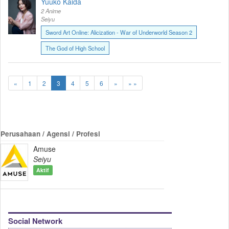
Yuuko Kaida
2 Anime
Seiyu
Sword Art Online: Alicization - War of Underworld Season 2
The God of High School
«
1
2
3
4
5
6
»
» »
Perusahaan / Agensi / Profesi
Amuse
Seiyu
Aktif
Social Network