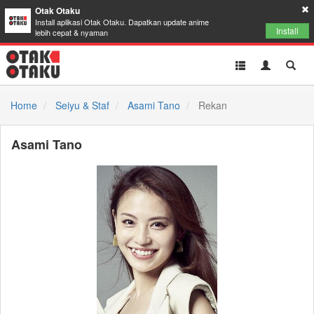
Otak Otaku
Install aplikasi Otak Otaku. Dapatkan update anime
Install
lebih cepat & nyaman
Toggle
Toggle
Toggl
navigation
Akun
Searc
Home
Seiyu & Staf
Asami Tano
Rekan
Asami Tano