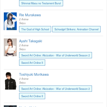
Shinmai Maou no Testament Burst
Rie Murakawa
2 Anime
Seiyu
The God of High School
Schoolgirl Strikers: Animation Channel
Ayahi Takagaki
2 Anime
Seiyu
Sword Art Online: Alicization - War of Underworld Season 2
Sword Art Online II
Toshiyuki Morikawa
2 Anime
Seiyu
Sword Art Online: Alicization - War of Underworld Season 2
Sword Art Online II