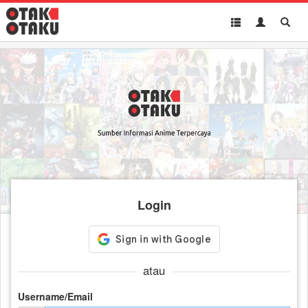
Toggle
Toggle
Toggl
navigation
Akun
Searc
Login
atau
Username/Email