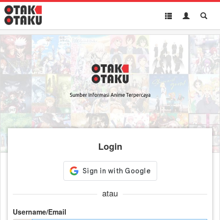
Toggle
Toggle
Toggl
navigation
Akun
Searc
Login
atau
Username/Email