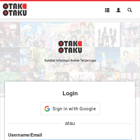
Toggle
Toggle
Toggl
navigation
Akun
Searc
Login
atau
Username/Email