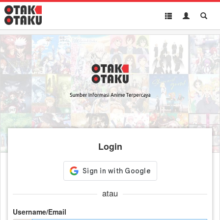
Toggle
Toggle
Toggl
navigation
Akun
Searc
Login
atau
Username/Email