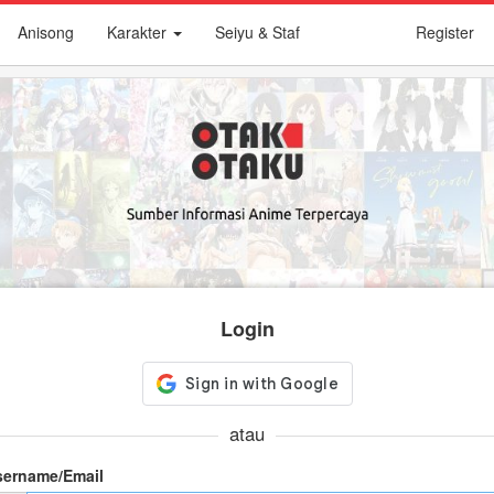
Anisong
Karakter
Seiyu & Staf
Register
Login
atau
sername/Email