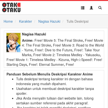
Toggle
Toggle
Toggl
navigation
Akun
Searc
Home
Karakter
Nagisa Hazuki
Tulis Deskripsi
Nagisa Hazuki
Anime:
Free! Movie 5: The Final Stroke
,
Free! Movie
4: The Final Stroke
,
Free! Movie 3: Road to the World
- Yume
,
Free!: Dive to the Future
,
Free!: Take Your
Marks
,
Free! Movie 2: Timeless Medley - Yakusoku
,
Free! Movie 1: Timeless Medley - Kizuna
,
High☆Speed!: Free!
Starting Days
,
Free!: Eternal Summer
,
Free!
Panduan Sebelum Menulis Deskripsi Karakter Anime
Tulis deskripsi tentang karakter ini dengan bahasa
indonesia yang mudah dipahami.
Usahakan untuk membuat deskripsi karakter tanpa
spoiler
.
Jika Anda menyalin tulisan dari website lain, tolong
sertakan sumber referensi pada akhir paragraf.
Jika karakter ini telah memiliki deskripsi, pastikan