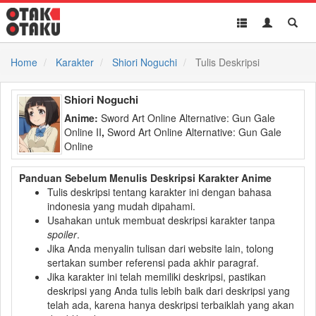
Toggle
Toggle
Toggl
navigation
Akun
Searc
Home
Karakter
Shiori Noguchi
Tulis Deskripsi
Shiori Noguchi
Anime:
Sword Art Online Alternative: Gun Gale
Online II
,
Sword Art Online Alternative: Gun Gale
Online
Panduan Sebelum Menulis Deskripsi Karakter Anime
Tulis deskripsi tentang karakter ini dengan bahasa
indonesia yang mudah dipahami.
Usahakan untuk membuat deskripsi karakter tanpa
spoiler
.
Jika Anda menyalin tulisan dari website lain, tolong
sertakan sumber referensi pada akhir paragraf.
Jika karakter ini telah memiliki deskripsi, pastikan
deskripsi yang Anda tulis lebih baik dari deskripsi yang
telah ada, karena hanya deskripsi terbaiklah yang akan