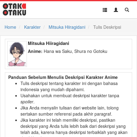
Toggle
Toggle
Toggl
navigation
Akun
Searc
Home
Karakter
Mitsuka Hiiragidani
Tulis Deskripsi
Mitsuka Hiiragidani
Anime:
Hana wa Saku, Shura no Gotoku
Panduan Sebelum Menulis Deskripsi Karakter Anime
Tulis deskripsi tentang karakter ini dengan bahasa
indonesia yang mudah dipahami.
Usahakan untuk membuat deskripsi karakter tanpa
spoiler
.
Jika Anda menyalin tulisan dari website lain, tolong
sertakan sumber referensi pada akhir paragraf.
Jika karakter ini telah memiliki deskripsi, pastikan
deskripsi yang Anda tulis lebih baik dari deskripsi yang
telah ada, karena hanya deskripsi terbaiklah yang akan