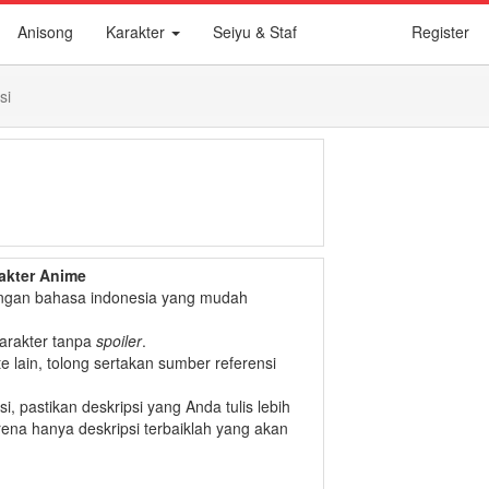
Anisong
Karakter
Seiyu & Staf
Register
si
akter Anime
 dengan bahasa indonesia yang mudah
arakter tanpa
spoiler
.
te lain, tolong sertakan sumber referensi
psi, pastikan deskripsi yang Anda tulis lebih
arena hanya deskripsi terbaiklah yang akan