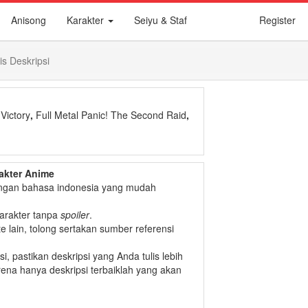
Anisong
Karakter
Seiyu & Staf
Register
is Deskripsi
 Victory
,
Full Metal Panic! The Second Raid
,
akter Anime
 dengan bahasa indonesia yang mudah
arakter tanpa
spoiler
.
te lain, tolong sertakan sumber referensi
psi, pastikan deskripsi yang Anda tulis lebih
arena hanya deskripsi terbaiklah yang akan