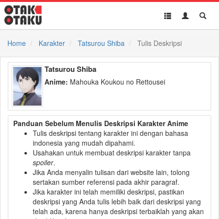
Toggle
Toggle
Toggl
navigation
Akun
Searc
Home
Karakter
Tatsurou Shiba
Tulis Deskripsi
Tatsurou Shiba
Anime:
Mahouka Koukou no Rettousei
Panduan Sebelum Menulis Deskripsi Karakter Anime
Tulis deskripsi tentang karakter ini dengan bahasa
indonesia yang mudah dipahami.
Usahakan untuk membuat deskripsi karakter tanpa
spoiler
.
Jika Anda menyalin tulisan dari website lain, tolong
sertakan sumber referensi pada akhir paragraf.
Jika karakter ini telah memiliki deskripsi, pastikan
deskripsi yang Anda tulis lebih baik dari deskripsi yang
telah ada, karena hanya deskripsi terbaiklah yang akan