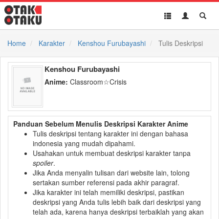
Toggle
Toggle
Toggl
navigation
Akun
Searc
Home
Karakter
Kenshou Furubayashi
Tulis Deskripsi
Kenshou Furubayashi
Anime:
Classroom☆Crisis
Panduan Sebelum Menulis Deskripsi Karakter Anime
Tulis deskripsi tentang karakter ini dengan bahasa
indonesia yang mudah dipahami.
Usahakan untuk membuat deskripsi karakter tanpa
spoiler
.
Jika Anda menyalin tulisan dari website lain, tolong
sertakan sumber referensi pada akhir paragraf.
Jika karakter ini telah memiliki deskripsi, pastikan
deskripsi yang Anda tulis lebih baik dari deskripsi yang
telah ada, karena hanya deskripsi terbaiklah yang akan