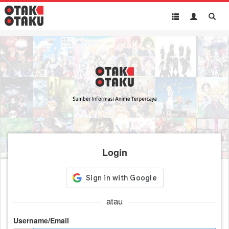
Toggle
Toggle
Toggl
navigation
Akun
Searc
Login
atau
Username/Email