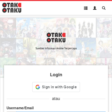
Toggle
Toggle
Toggl
navigation
Akun
Searc
Login
atau
Username/Email