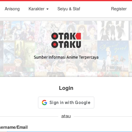
Anisong
Karakter
Seiyu & Staf
Register
Login
atau
sername/Email