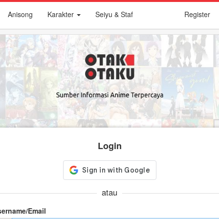
Anisong
Karakter
Seiyu & Staf
Register
Login
atau
sername/Email