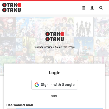
Toggle
Toggle
Toggl
navigation
Akun
Searc
Login
atau
Username/Email